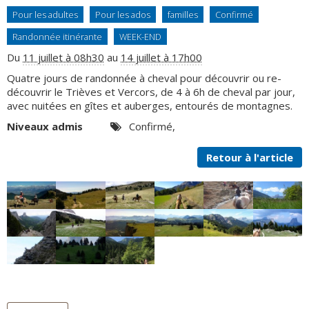
Contact
Pour les adultes
Pour les ados
familles
Confirmé
Randonnée itinérante
WEEK-END
Du
11 juillet à 08h30
au
14 juillet à 17h00
Quatre jours de randonnée à cheval pour découvrir ou re-
découvrir le Trièves et Vercors, de 4 à 6h de cheval par jour,
avec nuitées en gîtes et auberges, entourés de montagnes.
Niveaux admis
Confirmé,
Retour à l'article