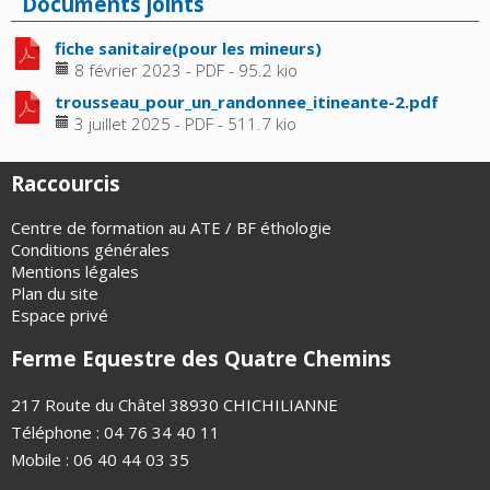
Documents joints
fiche sanitaire(pour les mineurs)
8 février 2023
-
PDF
-
95.2 kio
trousseau_pour_un_randonnee_itineante-2.pdf
3 juillet 2025
-
PDF
-
511.7 kio
Raccourcis
Centre de formation au ATE / BF éthologie
Conditions générales
Mentions légales
Plan du site
Espace privé
Ferme Equestre des Quatre Chemins
217 Route du Châtel 38930 CHICHILIANNE
Téléphone : 04 76 34 40 11
Mobile : 06 40 44 03 35