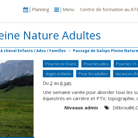
ndrier
Planning
Menu
Centre de formation au ATE
eine Nature Adultes
à cheval Enfants / Ados / Familles
>
Passage de Galops Pleine Natur
Pour les 6-10 ans
Pour les ados
Pour les 11
stages enfants
Pour les adultes
Vacances d’
Du
2
au
6 juin
Une semaine variée pour aborder tous les su
équestres en carrière et PTV, topographie, o
Niveaux admis
Débrouillé,