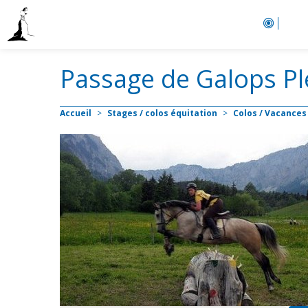
Cale
Passage de Galops Pl
Accueil
>
Stages / colos équitation
>
Colos / Vacances 