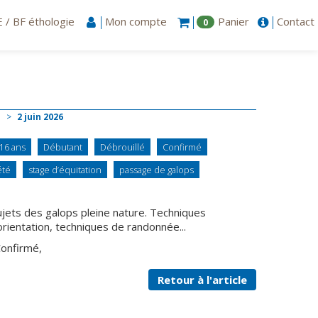
 / BF éthologie
Mon compte
Panier
Contact
0
e
>
2
juin
2026
-16 ans
Débutant
Débrouillé
Confirmé
été
stage d’équitation
passage de galops
jets des galops pleine nature. Techniques
rientation, techniques de randonnée...
Confirmé,
Retour à l'article