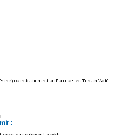
érieur) ou entrainement au Parcours en Terrain Varié
!
mir :
 repas ou seulement le midi.