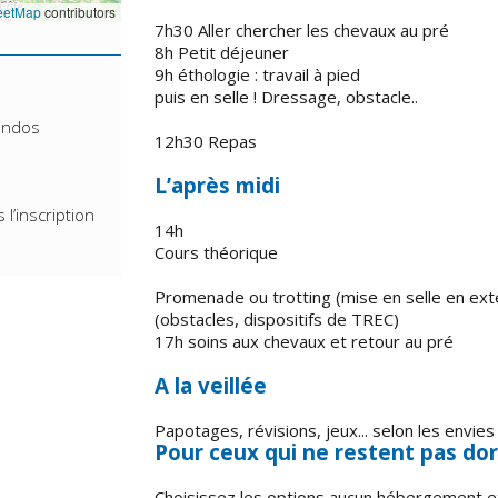
eetMap
contributors
7h30 Aller chercher les chevaux au pré
8h Petit déjeuner
9h éthologie : travail à pied
puis en selle ! Dressage, obstacle..
randos
12h30 Repas
L’après midi
l’inscription
14h
Cours théorique
Promenade ou trotting (mise en selle en ext
(obstacles, dispositifs de TREC)
17h soins aux chevaux et retour au pré
A la veillée
Papotages, révisions, jeux... selon les envies 
Pour ceux qui ne restent pas dor
Choisissez les options aucun hébergement et