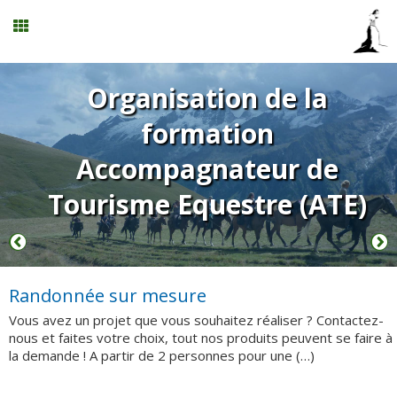
Calendrier
Organisation de la
formation
Planning
Accompagnateur de
Tourisme Equestre (ATE)
Menu
Centre de formation au ATE / BF éthologie
Randonnée sur mesure
Mon compte
Vous avez un projet que vous souhaitez réaliser ? Contactez-
nous et faites votre choix, tout nos produits peuvent se faire à
la demande ! A partir de 2 personnes pour une (…)
Panier
0