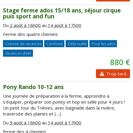
Stage ferme ados 15/18 ans, séjour cirque
puis sport and fun
Du
2 août à 16h00
au
14 août à 17h00
Ferme des quatre chemins
Colonie de vacances
Confirmé
Débrouillé
Pour les ados
Vacances d’été
880 €
Trop tard
Pony Rando 10-12 ans
Une journée de préparation à la ferme, apprendre à
s’équiper, préparer son poney et hop en selle pour 4 jours !
Un petit tour du Trièves, avec baignade dans la rivière,
traversée des plaines et (…)
Du
9 août à 16h00
au
14 août à 17h00
ferme des 4 chemins