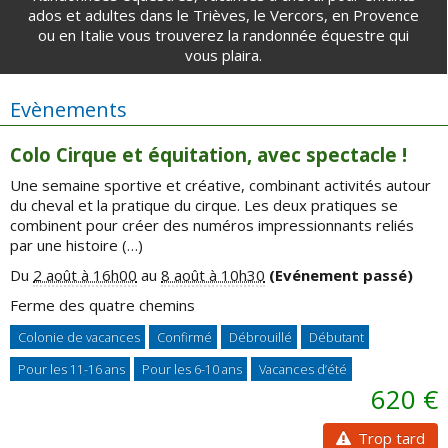
ados et adultes dans le Trièves, le Vercors, en Provence
ou en Italie vous trouverez la randonnée équestre qui
vous plaira.
Evènements
Colo Cirque et équitation, avec spectacle !
Une semaine sportive et créative, combinant activités autour
du cheval et la pratique du cirque. Les deux pratiques se
combinent pour créer des numéros impressionnants reliés
par une histoire (…)
Du
2 août à 16h00
au
8 août à 10h30
(Evénement passé)
Ferme des quatre chemins
Colonie de vacances
Confirmé
Débrouillé
Débutant
Pour les 11-16 ans
Pour les 6-10 ans
Vacances d’été
620 €
Trop tard