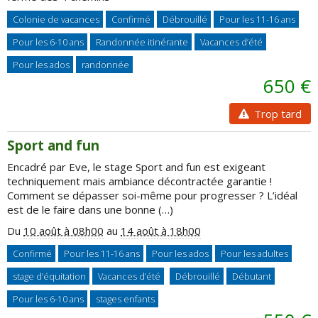
Colonie de vacances
Confirmé
Débrouillé
Pour les 11-16 ans
Pour les 6-10 ans
Randonnée itinérante
Vacances d’été
Pour les ados
randonnée
650 €
Trop tard
Sport and fun
Encadré par Eve, le stage Sport and fun est exigeant
techniquement mais ambiance décontractée garantie !
Comment se dépasser soi-même pour progresser ? L’idéal
est de le faire dans une bonne (…)
Du
10 août à 08h00
au
14 août à 18h00
Confirmé
Pour les 11-16 ans
Pour les ados
Pour les adultes
stage d’équitation
Vacances d’été
Débrouillé
Débutant
Pour les 6-10 ans
stages enfants