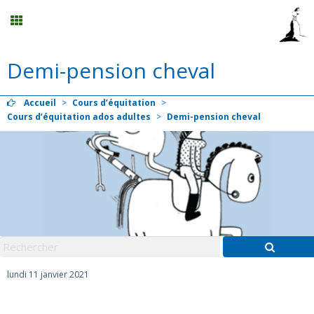
Demi-pension cheval
Evénements
Accueil
>
Cours d’équitation
>
Planning
Cours d’équitation ados adultes
>
Demi-pension cheval
Menu
Centre de formation au ATE / BF éthologie
Mon compte
lundi 11 janvier 2021
Panier
0