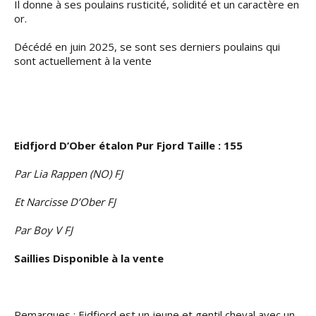
Il donne à ses poulains rusticité, solidité et un caractère en
or.
Décédé en juin 2025, se sont ses derniers poulains qui
sont actuellement à la vente
Eidfjord D’Ober étalon Pur Fjord Taille : 155
Par Lia Rappen (NO) FJ
Et Narcisse D’Ober FJ
Par Boy V FJ
Saillies Disponible à la vente
Remarques : Eidfjord est un jeune et gentil cheval avec un