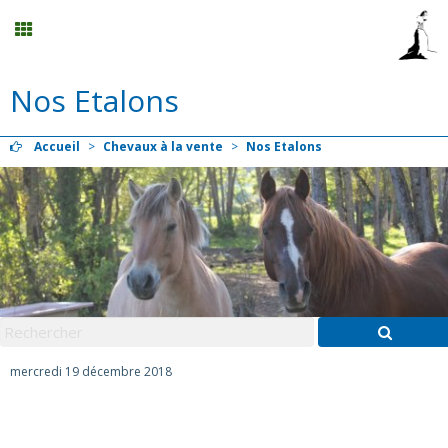
Nos Etalons
Calendrier
Accueil
>
Chevaux à la vente
>
Nos Etalons
Planning
Menu
Centre de formation au ATE / BF éthologie
Mon compte
mercredi 19 décembre 2018
Panier
0