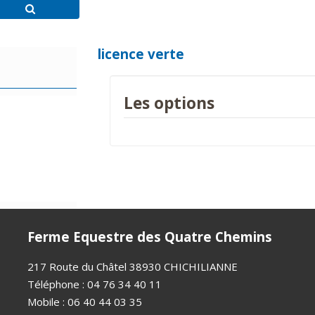
licence verte
Les options
Ferme Equestre des Quatre Chemins
217 Route du Châtel 38930 CHICHILIANNE
Téléphone : 04 76 34 40 11
Mobile : 06 40 44 03 35