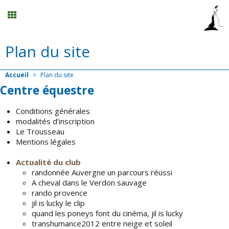
Plan du site
Calendrier
Accueil
>
Plan du site
Planning
Centre équestre
Conditions générales
Menu
modalités d’inscription
Le Trousseau
Mentions légales
Centre de formation au ATE / BF éthologie
Actualité du club
randonnée Auvergne un parcours réussi
Mon compte
A cheval dans le Verdon sauvage
rando provence
jil is lucky le clip
Panier
0
quand les poneys font du cinéma, jil is lucky
transhumance2012 entre neige et soleil